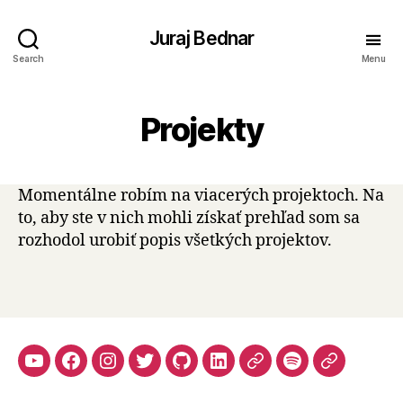
Juraj Bednar
Search
Menu
Projekty
Momentálne robím na viacerých projektoch. Na
to, aby ste v nich mohli získať prehľad som sa
rozhodol urobiť popis všetkých projektov.
YouTube
Facebook
Instagram
Twitter
Github
LinkedIn
Apple
Spotify
Mastodo
Podcasts