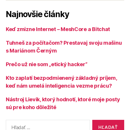
Najnovšie články
Keď zmizne Internet – MeshCore a Bitchat
Tuhneš za počítačom? Prestavaj svoju mašinu
s Mariánom Černým
Prečo už nie som „etický hacker“
Kto zaplatí bezpodmienený základný príjem,
keď nám umelá inteligencia vezme prácu?
Nástroj Lievik, ktorý hodnotí, ktoré moje posty
sú pre koho dôležité
Vyhľadať: