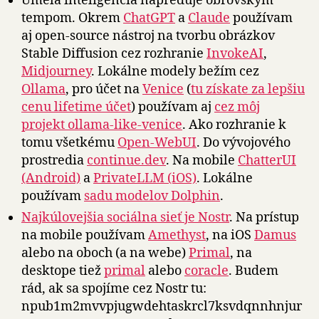
Umelá inteligencia napreduje obrovským
tempom. Okrem
ChatGPT
a
Claude
používam
aj open-source nástroj na tvorbu obrázkov
Stable Diffusion cez rozhranie
InvokeAI
,
Midjourney
. Lokálne modely bežím cez
Ollama
, pro účet na
Venice
(
tu získate za lepšiu
cenu lifetime účet
) používam aj
cez môj
projekt ollama-like-venice
. Ako rozhranie k
tomu všetkému
Open-WebUI
. Do vývojového
prostredia
continue.dev
. Na mobile
ChatterUI
(Android)
a
PrivateLLM (iOS)
. Lokálne
používam
sadu modelov Dolphin
.
Najkúlovejšia sociálna sieť je Nostr
. Na prístup
na mobile používam
Amethyst
, na iOS
Damus
alebo na oboch (a na webe)
Primal
, na
desktope tiež
primal
alebo
coracle
. Budem
rád, ak sa spojíme cez Nostr tu:
npub1m2mvvpjugwdehtaskrcl7ksvdqnnhnjur