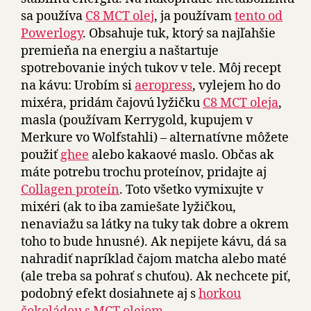
sa používa
C8 MCT olej
, ja používam
tento od
Powerlogy
. Obsahuje tuk, ktorý sa najľahšie
premieňa na energiu a naštartuje
spotrebovanie iných tukov v tele. Môj recept
na kávu: Urobím si
aeropress
, vylejem ho do
mixéra, pridám čajovú lyžičku
C8 MCT oleja
,
masla (používam Kerrygold, kupujem v
Merkure vo Wolfstahli) – alternatívne môžete
použiť
ghee
alebo kakaové maslo. Občas ak
máte potrebu trochu proteínov, pridajte aj
Collagen proteín
. Toto všetko vymixujte v
mixéri (ak to iba zamiešate lyžičkou,
nenaviažu sa látky na tuky tak dobre a okrem
toho to bude hnusné). Ak nepijete kávu, dá sa
nahradiť napríklad čajom matcha alebo maté
(ale treba sa pohrať s chuťou). Ak nechcete piť,
podobný efekt dosiahnete aj s
horkou