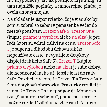
iné kryptomeny, ale ak použijete Lightning, sú
tam najnižšie poplatky a samozrejme platba je
oveľa anonymnejšia.
Na ukladanie úspor (všetko, čo je viac ako by
som si zobral so sebou v peňaženke večer do
mesta) používam
Trezor Safe 5
.
Trezor One
(kúpite
priamo u výrobcu
alebo
na alza
) je pre
ľudí, ktorí sú veľmi citliví na cenu.
Trezor Safe
3
je super na dlhodobú úchovu (ak ho
nepoužívate často, nevyužijete dotykový
displej drahšieho Safe 5).
Trezor T
(kúpite
priamo u výrobcu
alebo
na alza
) je stále dobrý,
ale neodporúčam ho už, lepšie je ísť do rady
Safe. Rozdiel je v tom, že Trezor T a Trezor Safe
5 má dotykovú obrazovku. Praktický rozdiel je
v tom, že Trezor One nepodporuje Monero a
tzv. „Shamirovu schému“, pomocou ktorej je
možné rozdeliť zálohu na viac častí. Ak tieto