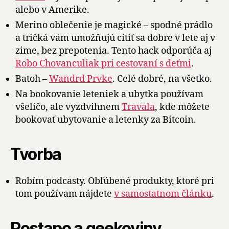
alebo v Amerike.
Merino oblečenie je magické – spodné prádlo
a tričká vám umožňujú cítiť sa dobre v lete aj v
zime, bez prepotenia. Tento hack odporúča aj
Robo Chovanculiak pri cestovaní s deťmi
.
Batoh –
Wandrd Prvke
. Celé dobré, na všetko.
Na bookovanie leteniek a ubytka používam
všeličo, ale vyzdvihnem
Travala
, kde môžete
bookovať ubytovanie a letenky za Bitcoin.
Tvorba
Robím podcasty. Obľúbené produkty, ktoré pri
tom používam nájdete
v samostatnom článku
.
Postapo a geekoviny