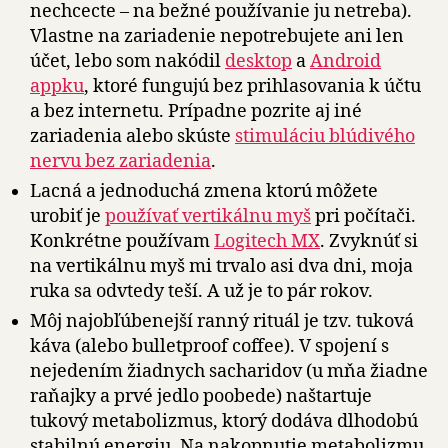
nechcecte – na bežné používanie ju netreba).
Vlastne na zariadenie nepotrebujete ani len
účet, lebo som nakódil
desktop
a
Android
appku
, ktoré fungujú bez prihlasovania k účtu
a bez internetu. Prípadne pozrite aj iné
zariadenia alebo skúste
stimuláciu blúdivého
nervu bez zariadenia
.
Lacná a jednoduchá zmena ktorú môžete
urobiť je
používať vertikálnu myš
pri počítači.
Konkrétne používam
Logitech MX
. Zvyknúť si
na vertikálnu myš mi trvalo asi dva dni, moja
ruka sa odvtedy teší. A už je to pár rokov.
Môj najobľúbenejší ranný rituál je tzv. tuková
káva (alebo bulletproof coffee). V spojení s
nejedením žiadnych sacharidov (u mňa žiadne
raňajky a prvé jedlo poobede) naštartuje
tukový metabolizmus, ktorý dodáva dlhodobú
stabilnú energiu. Na nakopnutie metabolizmu