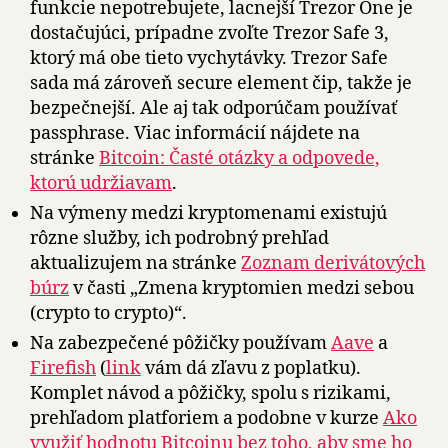
funkcie nepotrebujete, lacnejší Trezor One je
dostačujúci, prípadne zvoľte Trezor Safe 3,
ktorý má obe tieto vychytávky. Trezor Safe
sada má zároveň secure element čip, takže je
bezpečnejší. Ale aj tak odporúčam používať
passphrase. Viac informácií nájdete na
stránke
Bitcoin: Časté otázky a odpovede,
ktorú udržiavam
.
Na výmeny medzi kryptomenami existujú
rôzne služby, ich podrobný prehľad
aktualizujem na stránke
Zoznam derivátových
búrz
v časti „Zmena kryptomien medzi sebou
(crypto to crypto)“.
Na zabezpečené pôžičky používam
Aave
a
Firefish
(
link
vám dá zľavu z poplatku).
Komplet návod a pôžičky, spolu s rizikami,
prehľadom platforiem a podobne v kurze
Ako
využiť hodnotu Bitcoinu bez toho, aby sme ho