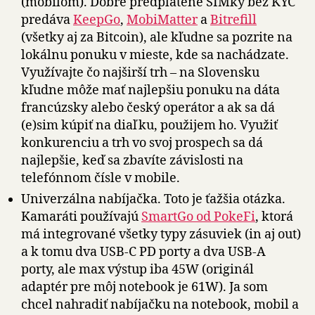
(mobilom). Dobré predplatené SIMky bez KYC
predáva
KeepGo
,
MobiMatter
a
Bitrefill
(všetky aj za Bitcoin), ale kľudne sa pozrite na
lokálnu ponuku v mieste, kde sa nachádzate.
Využívajte čo najširší trh – na Slovensku
kľudne môže mať najlepšiu ponuku na dáta
francúzsky alebo český operátor a ak sa dá
(e)sim kúpiť na diaľku, použijem ho. Využiť
konkurenciu a trh vo svoj prospech sa dá
najlepšie, keď sa zbavíte závislosti na
telefónnom čísle v mobile.
Univerzálna nabíjačka. Toto je ťažšia otázka.
Kamaráti používajú
SmartGo od PokeFi
, ktorá
má integrované všetky typy zásuviek (in aj out)
a k tomu dva USB-C PD porty a dva USB-A
porty, ale max výstup iba 45W (originál
adaptér pre môj notebook je 61W). Ja som
chcel nahradiť nabíjačku na notebook, mobil a