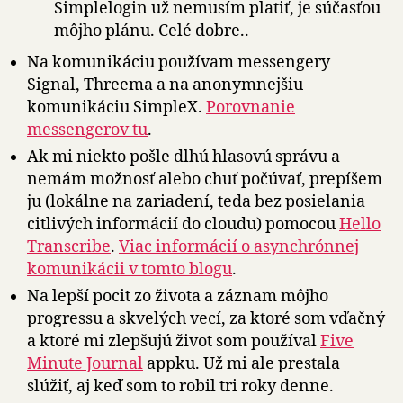
Simplelogin už nemusím platiť, je súčasťou
môjho plánu. Celé dobre..
Na komunikáciu používam messengery
Signal, Threema a na anonymnejšiu
komunikáciu SimpleX.
Porovnanie
messengerov tu
.
Ak mi niekto pošle dlhú hlasovú správu a
nemám možnosť alebo chuť počúvať, prepíšem
ju (lokálne na zariadení, teda bez posielania
citlivých informácií do cloudu) pomocou
Hello
Transcribe
.
Viac informácií o asynchrónnej
komunikácii v tomto blogu
.
Na lepší pocit zo života a záznam môjho
progressu a skvelých vecí, za ktoré som vďačný
a ktoré mi zlepšujú život som používal
Five
Minute Journal
appku. Už mi ale prestala
slúžiť, aj keď som to robil tri roky denne.