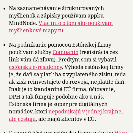
Na zaznamenávanie štrukturovaných
myšlienok a zápisky používam appku
MindNode.
Viac info o tom ako používam
myšlienkové mapy tu
.
Na podnikanie pomocou Estónskej firmy
používam služby
Companio
(registrácia cez
link vám dá zľavu). Predtým som si vybavil
estónsku e-residency
. Výhoda estónskej firmy
je, že daň sa platí iba z vyplateného zisku, teda
ak zisk reinvestujete do rozvoja, neplatíte daň.
Inak je to štandardná EÚ firma, účtovanie,
DPH a tak funguje podobne ako u nás.
Estónska firma je super pre digitálnych
nomádov, ktorí
nepodnikajú v jednej krajine,
ale cestujú
, ale majú klientov v EÚ.