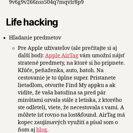
9v6g9v266nss504q7mqvlr8p9
Life hacking
Hľadanie predmetov
Pre Apple užívateľov (ale prečítajte si aj
ďalší bod):
Apple AirTag
vám umožní nájsť
stratené predmety, na ktoré si ho pripnete.
Kľúče, peňaženka, auto, batoh. Na
cestovanie je to úplne super. Pristanete
lietadlom, otvoríte Find My appku a ak
vidíte, že vaša batožina sa pred pár
minútami ozvala stále z letiska, z ktorého
ste odleteli, viete, že necestovala s vami. A
môžete ísť rovno na lost&found. AirTag má
kopec zaujímavých využití a písal som o
ňom aj
blog
.