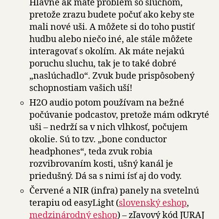
Hlavne ak máte problém so sluchom,
pretože zrazu budete počuť ako keby ste
mali nové uši. A môžete si do toho pustiť
hudbu alebo niečo iné, ale stále môžete
interagovať s okolím. Ak máte nejakú
poruchu sluchu, tak je to také dobré
„naslúchadlo“. Zvuk bude prispôsobený
schopnostiam vašich uší!
H2O audio potom používam na bežné
počúvanie podcastov, pretože mám odkryté
uši – nedrží sa v nich vlhkosť, počujem
okolie. Sú to tzv. „bone conductor
headphones“, teda zvuk robia
rozvibrovaním kosti, ušný kanál je
priedušný. Dá sa s nimi ísť aj do vody.
Červené a NIR (infra) panely na svetelnú
terapiu od easyLight (
slovenský eshop
,
medzinárodný eshop
) – zľavový kód JURAJ