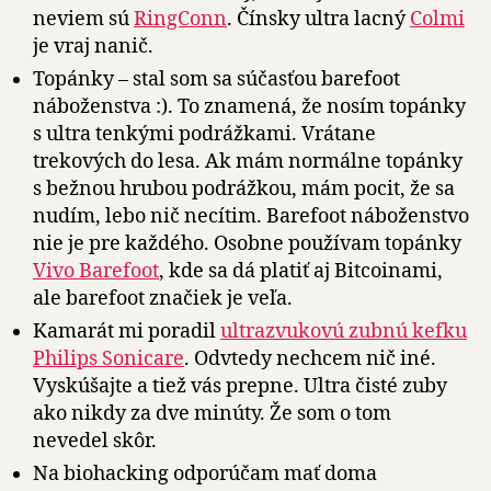
neviem sú
RingConn
. Čínsky ultra lacný
Colmi
je vraj nanič.
Topánky – stal som sa súčasťou barefoot
náboženstva :). To znamená, že nosím topánky
s ultra tenkými podrážkami. Vrátane
trekových do lesa. Ak mám normálne topánky
s bežnou hrubou podrážkou, mám pocit, že sa
nudím, lebo nič necítim. Barefoot náboženstvo
nie je pre každého. Osobne používam topánky
Vivo Barefoot
, kde sa dá platiť aj Bitcoinami,
ale barefoot značiek je veľa.
Kamarát mi poradil
ultrazvukovú zubnú kefku
Philips Sonicare
. Odvtedy nechcem nič iné.
Vyskúšajte a tiež vás prepne. Ultra čisté zuby
ako nikdy za dve minúty. Že som o tom
nevedel skôr.
Na biohacking odporúčam mať doma