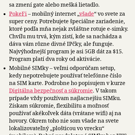
sa zmení gate alebo mešká lietadlo.
PokeFi
– mobilný internet „
všade
“ vo svete za
super ceny. Potrebujete špeciálne zariadenie,
ktoré podľa mňa nejak zvláštne rotuje e-simky.
Chvíľu mu trvá, kým zistí, kde sa nachádza a
dáva vám rôzne divné IPčky, ale funguje.
Najvýhodnejší program je asi 5GB dát za $15.
Program platí dva roky od aktivácie.
Mobilné SIMky – veľmi odporúčam setup,
kedy nepotrebujete používať telefónne číslo
na SIM karte. Podrobne ho popisujem v kurze
Digitálna bezpečnosť a súkromie
. V takom
prípade vždy používam najlacnejšiu SIMku.
Získam súkromie, flexibilitu a možnosť
používať akékoľvek dáta (vrátane wifi) aj na
hovory. Okrem toho nie som všade na svete
lokalizovateľný „plošticou vo vrecku“