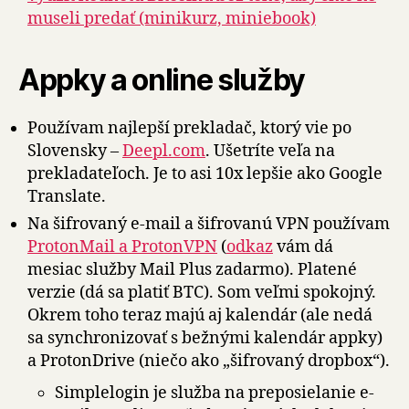
museli predať (minikurz, miniebook)
Appky a online služby
Používam najlepší prekladač, ktorý vie po
Slovensky –
Deepl.com
. Ušetríte veľa na
prekladateľoch. Je to asi 10x lepšie ako Google
Translate.
Na šifrovaný e-mail a šifrovanú VPN používam
ProtonMail a ProtonVPN
(
odkaz
vám dá
mesiac služby Mail Plus zadarmo). Platené
verzie (dá sa platiť BTC). Som veľmi spokojný.
Okrem toho teraz majú aj kalendár (ale nedá
sa synchronizovať s bežnými kalendár appky)
a ProtonDrive (niečo ako „šifrovaný dropbox“).
Simplelogin je služba na preposielanie e-