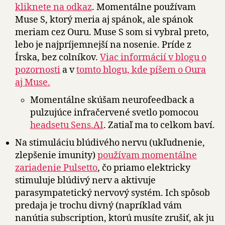
kliknete na odkaz
. Momentálne používam
Muse S, ktorý meria aj spánok, ale spánok
meriam cez Ouru. Muse S som si vybral preto,
lebo je najpríjemnejší na nosenie. Príde z
Írska, bez colníkov.
Viac informácií v blogu o
pozornosti
a v
tomto blogu, kde píšem o Oura
aj Muse.
Momentálne skúšam neurofeedback a
pulzujúce infračervené svetlo pomocou
headsetu Sens.AI
. Zatiaľ ma to celkom baví.
Na stimuláciu blúdivého nervu (ukľudnenie,
zlepšenie imunity)
používam momentálne
zariadenie Pulsetto
, čo priamo elektricky
stimuluje blúdivý nerv a aktivuje
parasympatetický nervový systém. Ich spôsob
predaja je trochu divný (napríklad vám
nanútia subscription, ktorú musíte zrušiť, ak ju