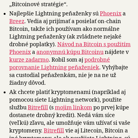
„Bitcoinové stratégie“.
Najlepšie Lightning peňaženky sú
Phoenix
a
Breez
. Vedia aj prijímať a posielať on-chain
Bitcoin, takže ich používam ako normálne
Lightning peňaženky (ak zvládnete nejaké
drobné poplatky).
Návod na Bitcoin s použitím
Phoenix
a
anonymnú kúpu Bitcoinu
nájdete v
kurze zadarmo
. Robil som aj
podrobné
porovnanie Lightning peňaženiek
. Vyhýbajte
sa custodial peňaženkám, nie je na ne už
žiadny dôvod.
Ak chcete platiť kryptomenami (napríklad aj
pomocou siete Lightning network), použite
službu
Bitrefill
(s
mojim linkom
po prvej kúpe
dostanete drobný kredit). Nedá vám síce
(veľkú) zľavu, ale umožňuje vám užívať si vaše
kryptomeny.
Bitrefill
vie aj Litecoin, Bitcoin a