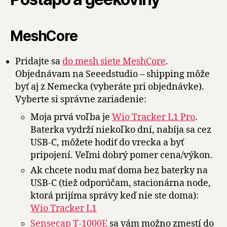
MeshCore
Pridajte sa
do mesh siete MeshCore
.
Objednávam na Seeedstudio – shipping môže
byť aj z Nemecka (vyberáte pri objednávke).
Vyberte si správne zariadenie:
Moja prvá voľba je
Wio Tracker L1 Pro
.
Baterka vydrží niekoľko dní, nabíja sa cez
USB-C, môžete hodiť do vrecka a byť
pripojení. Veľmi dobrý pomer cena/výkon.
Ak chcete nodu mať doma bez baterky na
USB-C (tiež odporúčam, stacionárna node,
ktorá prijíma správy keď nie ste doma):
Wio Tracker L1
Sensecap T-1000E
sa vám možno zmestí do