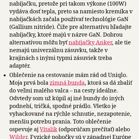
nabíjačku, pretože pri takom výkone (100W)
vydáva dosť tepla, preto sa namiesto kremíka v
nabíjačkách začala používať technológie GaN
(Gallium nitride). Čiže pre alternatívu hľadajte
nabíjačky, ktoré majú v názve GaN. Dobrou
alternatívou môžu byť
nabíjačky Anker
, ale tie
nemajú univerzálnu zásuvku, takže v
krajinách s inými typmi zásuviek treba
adaptér.
Oblečenie na cestovanie mám rád od Uniqlo.
Moja prvá bola
zimná bunda
, ktorá sa dá zbaliť
do veľmi malého valca – na cesty ideálne.
Odvtedy som už kúpil aj iné bundy do iných
podnebí, tričká, spodné prádlo. Všetko je
vyhackované na rýchle schnutie, nezapotenie,
menšiu potrebu prania. Toto oblečenie
ospevuje aj
Vitalik
(odporúčam prečítať) alebo
Wilder
. Fyzické pobočky sú v západnej Európe