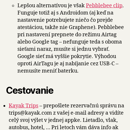
Lepšou alternatívou je však
Pebblebee clip
.
Funguje totiž aj s Androidom (aj keď na
nastavenie potrebujete niečo čo prejde
atestáciou, takže nie Graphene). Pebblebee
pri nastavení prepnete do režimu Airtag
alebo Google tag – nefunguje teda s oboma
sieťami naraz, musíte si jednu vybrať.
Google sieť má vyššie pokrytie. Výhodou
oproti AirTagu je aj nabíjanie cez USB-C –
nemusíte meniť baterku.
Cestovanie
Kayak Trips
– prepošlete rezervačnú správu na
trips@kayak.com z vašej e-mail adresy a vidíte
celý svoj výlet v jednej appke. Lietadlo, vlak,
autobus, hotel, … Pri letoch vám dáva info ak