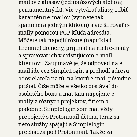
mailov z aliasov (jednorázových alebo aj
permanentných). Vie vytvárať aliasy, robiť
karanténu e-mailov (vypnete tak
spammera jedným klikom) a vie šifrovať e-
maily pomocou PGP kľúča adresáta.
Môžete tak napojiť rôzne (napríklad
firemné) domény, prijímať na nich e-maily
a spravovať ich v existujúcom e-mail
klientovi. Zaujímavé je, že odpoveď na e-
mail ide cez SimpleLogin a prehodí adresu
odosielateľa na tú, na ktorú e-mail pôvodne
prišiel. Čiže môžete všetko dostávať do
osobného boxu a mať tam napojené e-
maily z rôznych projektov, firiem a
podobne. Simplelogin som mal vždy
prepojený s Protonmail účtom, teraz sa
tieto služby spájajú a Simplelogin
prechádza pod Protonmail. Takže za