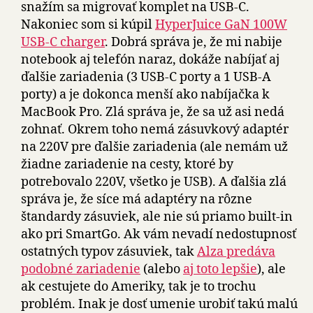
snažím sa migrovať komplet na USB-C.
Nakoniec som si kúpil
HyperJuice GaN 100W
USB-C charger
. Dobrá správa je, že mi nabije
notebook aj telefón naraz, dokáže nabíjať aj
ďalšie zariadenia (3 USB-C porty a 1 USB-A
porty) a je dokonca menší ako nabíjačka k
MacBook Pro. Zlá správa je, že sa už asi nedá
zohnať. Okrem toho nemá zásuvkový adaptér
na 220V pre ďalšie zariadenia (ale nemám už
žiadne zariadenie na cesty, ktoré by
potrebovalo 220V, všetko je USB). A ďalšia zlá
správa je, že síce má adaptéry na rôzne
štandardy zásuviek, ale nie sú priamo built-in
ako pri SmartGo. Ak vám nevadí nedostupnosť
ostatných typov zásuviek, tak
Alza predáva
podobné zariadenie
(alebo
aj toto lepšie
), ale
ak cestujete do Ameriky, tak je to trochu
problém. Inak je dosť umenie urobiť takú malú