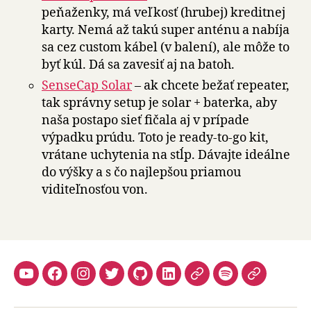
peňaženky, má veľkosť (hrubej) kreditnej
karty. Nemá až takú super anténu a nabíja
sa cez custom kábel (v balení), ale môže to
byť kúl. Dá sa zavesiť aj na batoh.
SenseCap Solar
– ak chcete bežať repeater,
tak správny setup je solar + baterka, aby
naša postapo sieť fičala aj v prípade
výpadku prúdu. Toto je ready-to-go kit,
vrátane uchytenia na stĺp. Dávajte ideálne
do výšky a s čo najlepšou priamou
viditeľnosťou von.
YouTube
Facebook
Instagram
Twitter
Github
LinkedIn
Apple
Spotify
Mastodo
Podcasts