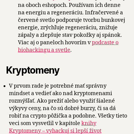
na oboch eshopoch. Používam ich denne
na energiu a regeneráciu. Infračervené a
červené svetlo podporuje tvorbu bunkovej
energie, zrýchľuje regeneráciu, znižuje
zápaly a zlepšuje stav pokožky aj spánok.
Viac aj o paneloch hovorím v
podcaste o
biohackingu a svetle
.
Kryptomeny
V prvom rade je potrebné mať správny
mindset a vedieť ako nad kryptomenami
rozmýšľať. Ako prežiť alebo využiť šialené
výkyvy ceny, na čo sú dobré burzy, či sa dá
robiť na crypto pôžička a podobne. Všetky tieto
veci som vysvetlil v kapitole
knihy
Kryptomeny – vyhackuj si lepší život