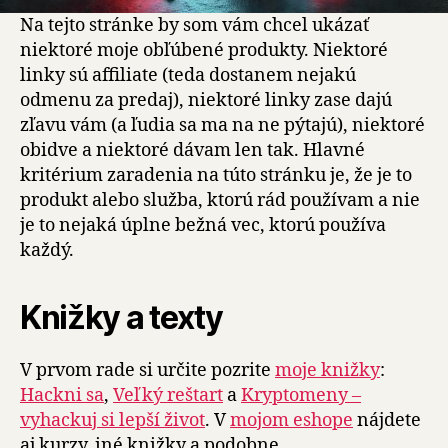
Na tejto stránke by som vám chcel ukázať
niektoré moje obľúbené produkty. Niektoré
linky sú affiliate (teda dostanem nejakú
odmenu za predaj), niektoré linky zase dajú
zľavu vám (a ľudia sa ma na ne pýtajú), niektoré
obidve a niektoré dávam len tak. Hlavné
kritérium zaradenia na túto stránku je, že je to
produkt alebo služba, ktorú rád používam a nie
je to nejaká úplne bežná vec, ktorú používa
každý.
Knižky a texty
V prvom rade si určite pozrite
moje knižky
:
Hackni sa
,
Veľký reštart
a
Kryptomeny –
vyhackuj si lepší život
. V
mojom eshope
nájdete
aj kurzy, iné knižky a podobne.