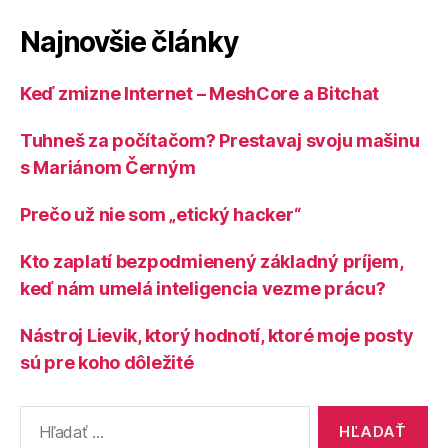
Najnovšie články
Keď zmizne Internet – MeshCore a Bitchat
Tuhneš za počítačom? Prestavaj svoju mašinu
s Mariánom Černým
Prečo už nie som „etický hacker“
Kto zaplatí bezpodmienený základný príjem,
keď nám umelá inteligencia vezme prácu?
Nástroj Lievik, ktorý hodnotí, ktoré moje posty
sú pre koho dôležité
Vyhľadať: