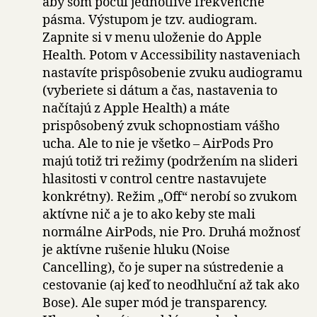
aby som počul jednotlivé frekvenčné
pásma. Výstupom je tzv. audiogram.
Zapnite si v menu uloženie do Apple
Health. Potom v Accessibility nastaveniach
nastavíte prispôsobenie zvuku audiogramu
(vyberiete si dátum a čas, nastavenia to
načítajú z Apple Health) a máte
prispôsobený zvuk schopnostiam vášho
ucha. Ale to nie je všetko – AirPods Pro
majú totiž tri režimy (podržením na slideri
hlasitosti v control centre nastavujete
konkrétny). Režim „Off“ nerobí so zvukom
aktívne nič a je to ako keby ste mali
normálne AirPods, nie Pro. Druhá možnosť
je aktívne rušenie hluku (Noise
Cancelling), čo je super na sústredenie a
cestovanie (aj keď to neodhluční až tak ako
Bose). Ale super mód je transparency.