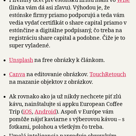
Firemný účet pre estónsku firmu mám vo
Wise
(linka vám dá asi zľavu). Výhodou je, že
estónske firmy priamo podporujú a teda vám
vedia vydať certifikát o share capital priamo v
estónčine a digitálne podpísaný, čo treba na
registráciu share capital a podobne. Čiže je to
super vyladené.
Unsplash
na free obrázky k článkom.
Canva
na editovanie obrázkov.
TouchRetouch
na mazanie objektov z obrázkov.
Ak rovnako ako ja už nikdy nechcete piť zlú
kávu, nainštalujte si appku European Coffee
Trip (
iOS
,
Android
). Aspoň v Európe vám
pomôže nájsť kaviarne s výberovou kávou – s
fotkami, polohou a všetkým čo treba.