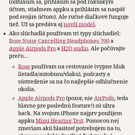
(odhlásim sa, prihlásim sa pod rakúskym
účtom, stiahnem appku a prihlásim sa naspäť
pod svojim účtom). Ale ručné diaľkové funguje
tiež. Už sa predáva aj
novší model
.
Ako slúchadlá používam tri typy slúchadiel:
Bose Noise Cancelling Headphones 700
a
Apple Airpods Pro
a
H2O audio
. Ale počúvajte
prečo…
Bose
používam na cestovanie (vypne hluk
lietadla/autobusu/vlaku), podcasty a
sústredenie sa na čo najlepšie odhlučnenie
okolia.
Apple Airpods Pro
(pozor, nie
AirPods
, teda
hlavne pre poslednú feature!) sú ultra
hack. Na svojom iPhone najprv použijem
appku
Mimi Hearing Test
. Pomocou nej
zmeriam akú hlasitosť potrebujem na to,