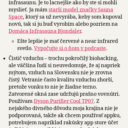
infrasaunu. Je to lacnejšie ako by ste si mohli
myslieť. Ja mám
starší model značky Sauna
Space
, ktorý sa už nevyrába, keby som kupoval
novú, tak si ju buď vyrobím alebo pozriem na
Domáca Infrasauna Bjondaler
.
Ešte lepšie je mať červené a near infrared
svetlo.
Vypočujte si o ňom v podcaste
.
Čistič vzduchu – trochu pokročilý biohacking,
ale väčšina ľudí si neuvedomuje, že aj napriek
mýtom, vzduch na Slovensku nie je zrovna
čistý. Vetranie často kvalitu vzduchu zhorší,
pretože vonku to nie je žiadne terno.
Zatvorené okná zase udržujú prašno vovnútri.
Používam
Dyson Purifier Cool TP07
. Z
nejakého divného dôvodu moja krajina nie je
podporovaná, takže ak chcem používať appku,
potrebujem napríklad rakúsky app store účet