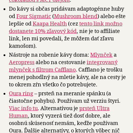
čokoládou s MCT olejom
.
Do kávy si občas pridávam adaptogénne huby
od
Four Sigmatic
(
Mushroom blend
) alebo ešte
lepšie od
Kaapa Health
(cez
tento link možno
dostanete 10% zľavový kód
, nie je to affiliate
link, len mi povedali, že môžem dať zľavu
kamošom).
Nástroje na robenie kávy doma:
Mlynček
a
Aeropress
alebo na cestovanie
integrovaný
mlynček s filtrom Cafflano
. Cafflano je trošku
menej pohodlný na mletie kávy, ale na cesty je
to okrem zŕn všetko čo potrebujete.
Oura ring
– prsteň na meranie spánku (a
čiastočne pohybu). Používam už verziu štyri.
Viac info tu
. Alternatívou je
prsteň Ultra
Human
, ktorý vyzerá tiež dosť dobre, ale
osobnú skúsenosť nemám, keďže používam
Oura. Ďalšie alternatívy, o ktorých vôbec nič