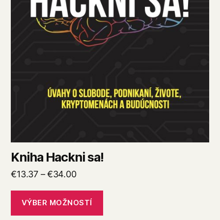
stránke
produktu.
Kniha Hackni sa!
Price
€
13.37
–
€
34.00
range:
€13.37
VÝBER MOŽNOSTÍ
through