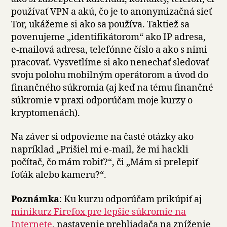
používať VPN a akú, čo je to anonymizačná sieť
Tor, ukážeme si ako sa používa. Taktiež sa
povenujeme „identifikátorom“ ako IP adresa,
e-mailová adresa, telefónne číslo a ako s nimi
pracovať. Vysvetlíme si ako nenechať sledovať
svoju polohu mobilným operátorom a úvod do
finančného súkromia (aj keď na tému finančné
súkromie v praxi odporúčam moje kurzy o
kryptomenách).
Na záver si odpovieme na časté otázky ako
napríklad „Prišiel mi e-mail, že mi hackli
počítač, čo mám robiť?“, či „Mám si prelepiť
foťák alebo kameru?“.
Poznámka
: Ku kurzu odporúčam prikúpiť aj
minikurz Firefox pre lepšie súkromie na
Internete
, nastavenie prehliadača na zníženie