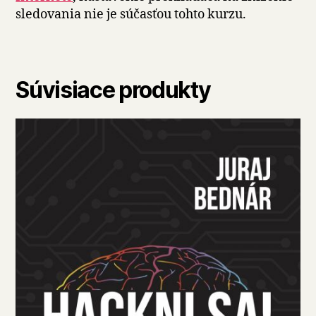
sledovania nie je súčasťou tohto kurzu.
Súvisiace produkty
Tento
produkt
má
viacero
variantov.
Možnosti
si
môžete
vybrať
na