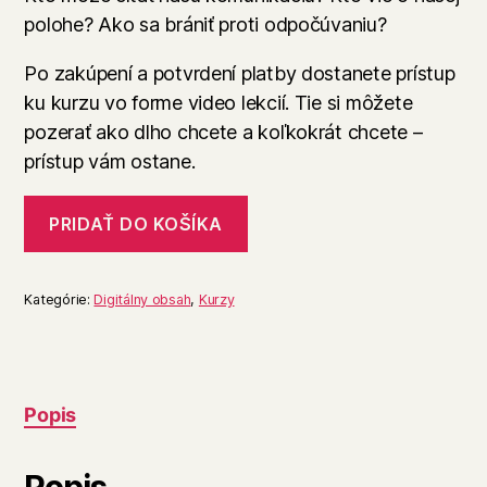
polohe? Ako sa brániť proti odpočúvaniu?
Po zakúpení a potvrdení platby dostanete prístup
ku kurzu vo forme video lekcií. Tie si môžete
pozerať ako dlho chcete a koľkokrát chcete –
prístup vám ostane.
množstvo
PRIDAŤ DO KOŠÍKA
Kurz
Digitálna
bezpečnosť
a
Kategórie:
Digitálny obsah
,
Kurzy
súkromie
Popis
Popis