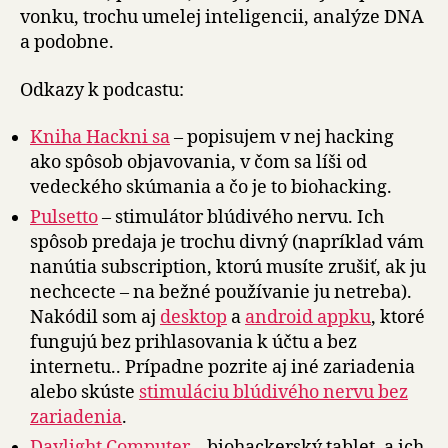
vonku, trochu umelej inteligencii, analýze DNA
a podobne.
Odkazy k podcastu:
Kniha Hackni sa
– popisujem v nej hacking
ako spôsob objavovania, v čom sa líši od
vedeckého skúmania a čo je to biohacking.
Pulsetto
– stimulátor blúdivého nervu. Ich
spôsob predaja je trochu divný (napríklad vám
nanútia subscription, ktorú musíte zrušiť, ak ju
nechcecte – na bežné používanie ju netreba).
Nakódil som aj
desktop
a
android appku
, ktoré
fungujú bez prihlasovania k účtu a bez
internetu.. Prípadne pozrite aj iné zariadenia
alebo skúste
stimuláciu blúdivého nervu bez
zariadenia
.
Daylight Computer
– biohackerský tablet, a ich