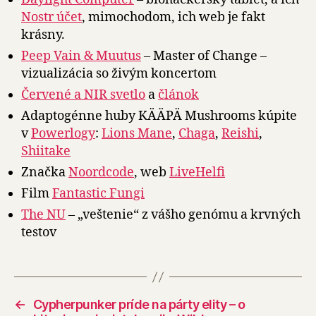
Nostr účet
, mimochodom, ich web je fakt
krásny.
Peep Vain & Muutus
– Master of Change –
vizualizácia so živým koncertom
Červené a NIR svetlo
a
článok
Adaptogénne huby KÄÄPÄ Mushrooms kúpite
v
Powerlogy
:
Lions Mane
,
Chaga
,
Reishi
,
Shiitake
Značka
Noordcode
, web
LiveHelfi
Film
Fantastic Fungi
The NU
– „veštenie“ z vášho genómu a krvných
testov
←
Cypherpunker príde na párty elity – o