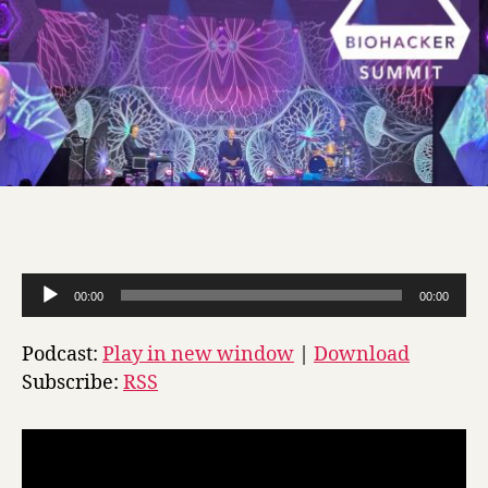
A
00:00
00:00
u
d
Podcast:
Play in new window
|
Download
i
Subscribe:
RSS
o
p
r