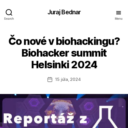
Juraj Bednar
Search
Menu
Čo nové v biohackingu?
Biohacker summit
Helsinki 2024
15 júla, 2024
Dátum
článku