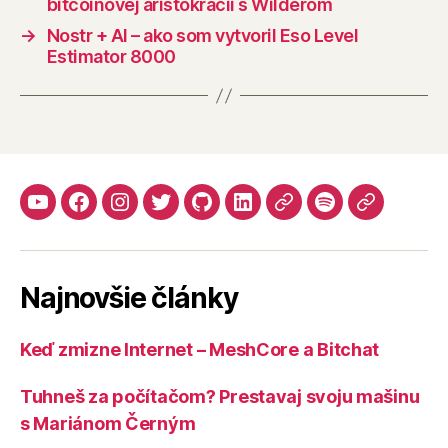
bitcoinovej aristokracii s Wilderom
→
Nostr + AI – ako som vytvoril Eso Level
Estimator 8000
YouTube
Facebook
Instagram
Twitter
Github
LinkedIn
Apple
Spotify
Mastodo
Podcasts
Najnovšie články
Keď zmizne Internet – MeshCore a Bitchat
Tuhneš za počítačom? Prestavaj svoju mašinu
s Mariánom Černým