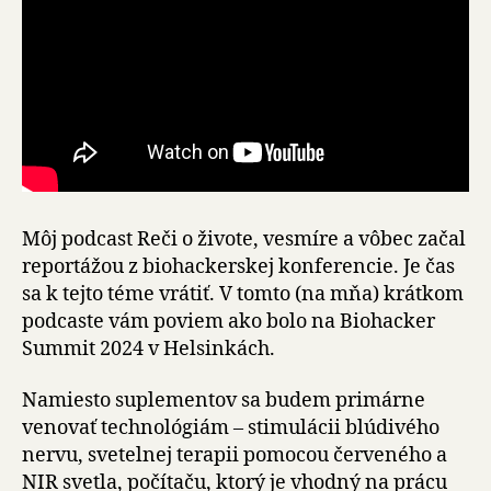
e
h
r
á
v
a
č
Môj podcast Reči o živote, vesmíre a vôbec začal
reportážou z biohackerskej konferencie. Je čas
sa k tejto téme vrátiť. V tomto (na mňa) krátkom
podcaste vám poviem ako bolo na Biohacker
Summit 2024 v Helsinkách.
Namiesto suplementov sa budem primárne
venovať technológiám – stimulácii blúdivého
nervu, svetelnej terapii pomocou červeného a
NIR svetla, počítaču, ktorý je vhodný na prácu