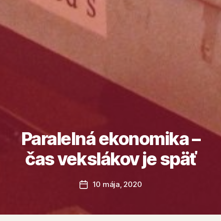
Paralelná ekonomika –
čas vekslákov je späť
10 mája, 2020
Dátum
článku
A