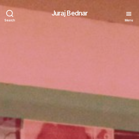
Juraj Bednar
Search
Menu