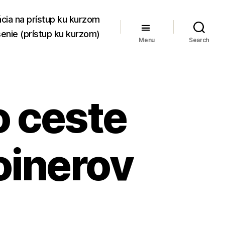
ácia na prístup ku kurzom
senie (prístup ku kurzom)
Menu
Search
o ceste
oinerov