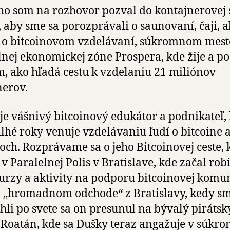
o som na rozhovor pozval do kontajnerovej
, aby sme sa porozprávali o saunovaní, čaji, a
 o bitcoinovom vzdelávaní, súkromnom mest
lnej ekonomickej zóne Prospera, kde žije a p
m, ako hľadá cestu k vzdelaniu 21 miliónov
nerov.
je vášnivý bitcoinový edukátor a podnikateľ,
dlhé roky venuje vzdelávaniu ľudí o bitcoine a
och. Rozprávame sa o jeho Bitcoinovej ceste, 
 v Paralelnej Polis v Bratislave, kde začal robi
urzy a aktivity na podporu bitcoinovej komun
„hromadnom odchode“ z Bratislavy, kedy sm
hli po svete sa on presunul na bývalý pirátsk
 Roatán, kde sa Dušky teraz angažuje v súk