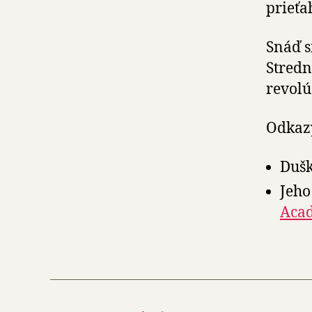
prieťa
Snáď s
Stredn
revolú
Odkazy
Dušk
Jeho
Aca