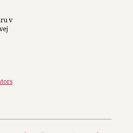
úru v
vej
ators