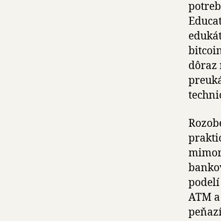
potreb
Educat
edukát
bitcoi
dôraz 
preuká
techni
Rozobe
prakti
mimori
bankov
podelí
ATM a 
peňazí