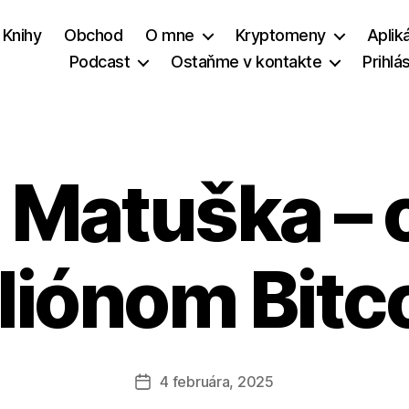
Knihy
Obchod
O mne
Kryptomeny
Aplik
Podcast
Ostaňme v kontakte
Prihlá
Matuška – 
iliónom Bitc
4 februára, 2025
Dátum
článku