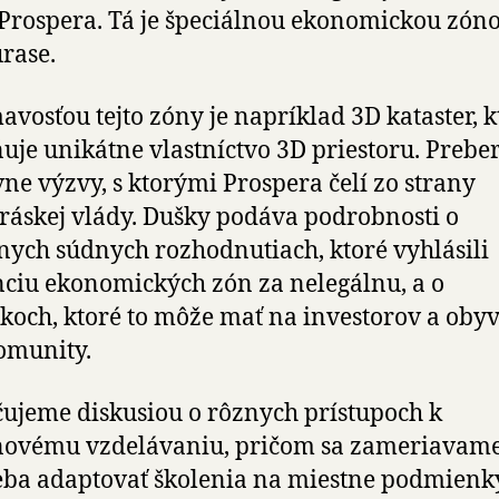
Prospera. Tá je špeciálnou ekonomickou zón
rase.
avosťou tejto zóny je napríklad 3D kataster, k
je unikátne vlastníctvo 3D priestoru. Preb
vne výzvy, s ktorými Prospera čelí zo strany
áskej vlády. Dušky podáva podrobnosti o
ych súdnych rozhodnutiach, ktoré vyhlásili
nciu ekonomických zón za nelegálnu, a o
koch, ktoré to môže mať na investorov a oby
komunity.
ujeme diskusiou o rôznych prístupoch k
novému vzdelávaniu, pričom sa zameriavame 
eba adaptovať školenia na miestne podmienk