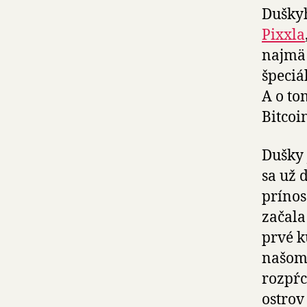
Duškyh
Pixxla
najmä
špeciá
A o to
Bitcoi
Dušky 
sa už 
prínos
začala
prvé k
našom 
rozpŕc
ostrov