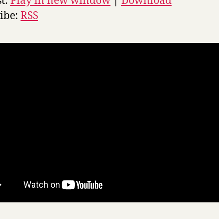
t:
Play in new window
|
Download
ibe:
RSS