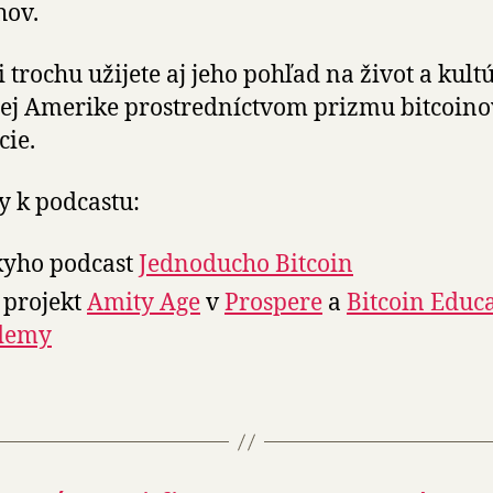
hov.
i trochu užijete aj jeho pohľad na život a kult
ej Amerike prostredníctvom prizmu bitcoino
cie.
 k podcastu:
yho podcast
Jednoducho Bitcoin
 projekt
Amity Age
v
Prospere
a
Bitcoin Educ
demy