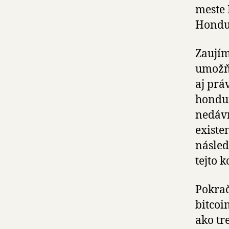
meste 
Hondu
Zaujím
umožňu
aj prá
hondur
nedávn
existe
násled
tejto 
Pokrač
bitcoi
ako tr