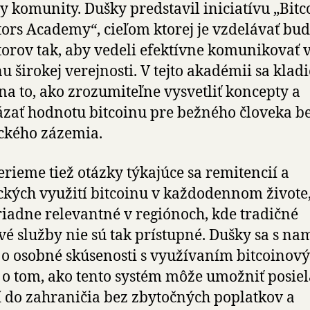
y komunity. Dušky predstavil iniciatívu „Bitc
ors Academy“, cieľom ktorej je vzdelávať bu
orov tak, aby vedeli efektívne komunikovať
nu širokej verejnosti. V tejto akadémii sa kladi
na to, ako zrozumiteľne vysvetliť koncepty a
zať hodnotu bitcoinu pre bežného človeka b
ckého zázemia.
rieme tiež otázky týkajúce sa remitencií a
ckých využití bitcoinu v každodennom živote,
adne relevantné v regiónoch, kde tradičné
é služby nie sú tak prístupné. Dušky sa s na
 o osobné skúsenosti s využívaním bitcoinov
o tom, ako tento systém môže umožniť posie
 do zahraničia bez zbytočných poplatkov a