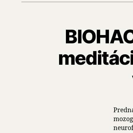
BIOHAC
meditác
Predná
mozog.
neuro