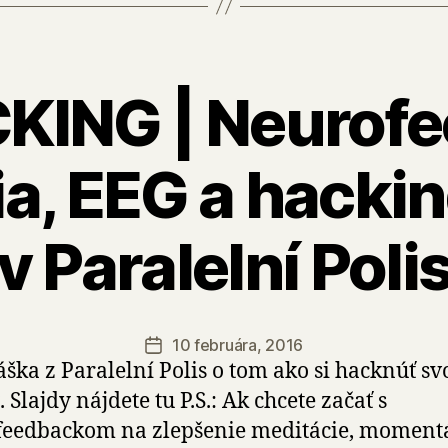
KING | Neurofe
ia, EEG a hacki
v Paralelní Poli
10 februára, 2016
Dátum
ška z Paralelní Polis o tom ako si hacknúť sv
článku
 Slajdy nájdete tu P.S.: Ak chcete začať s
feedbackom na zlepšenie meditácie, moment