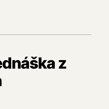
ednáška z
a