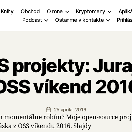
Knihy
Obchod
O mne
Kryptomeny
Aplik
Podcast
Ostaňme v kontakte
Prihlá
 projekty: Jura
OSS víkend 201
25 apríla, 2016
Dátum
 momentálne robím? Moje open-source proje
článku
ška z OSS víkendu 2016. Slajdy