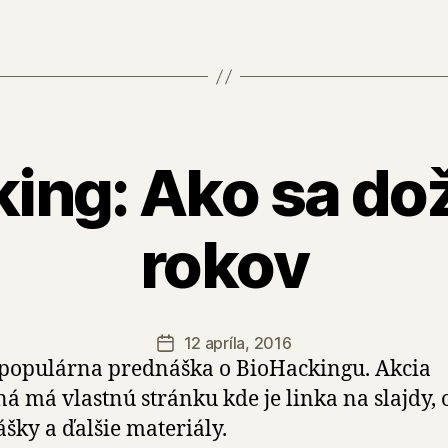
ing: Ako sa do
rokov
12 apríla, 2016
Dátum
populárna prednáška o BioHackingu. Akcia
článku
á má vlastnú stránku kde je linka na slajdy, 
šky a ďalšie materiály.