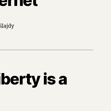
ternet
Slajdy
berty is a