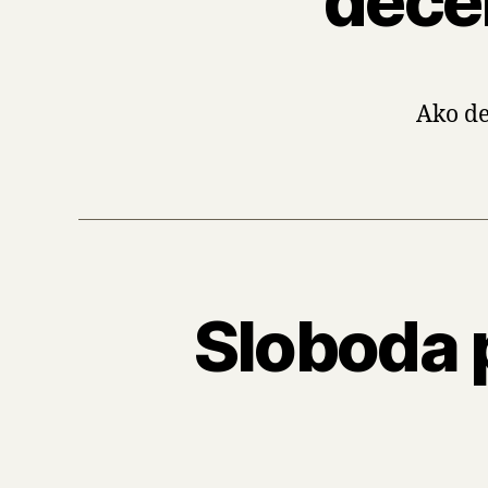
decen
Ako de
Sloboda p