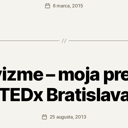
6 marca, 2015
Dátum
článku
vizme – moja pr
TEDx Bratislav
25 augusta, 2013
Dátum
článku