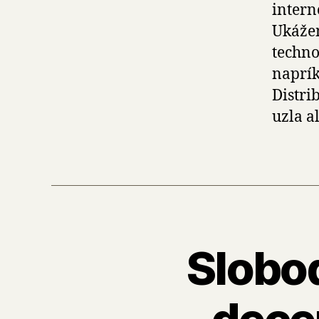
intern
Ukážem
techno
naprík
Distri
uzla a
Slobod