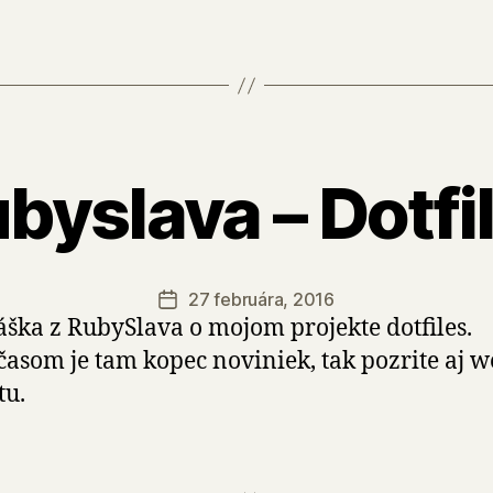
byslava – Dotfi
27 februára, 2016
Dátum
ška z RubySlava o mojom projekte dotfiles.
článku
asom je tam kopec noviniek, tak pozrite aj 
tu.