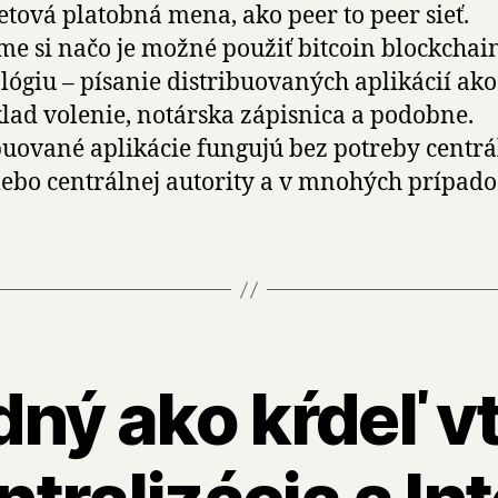
etová platobná mena, ako peer to peer sieť.
e si načo je možné použiť bitcoin blockchai
lógiu – písanie distribuovaných aplikácií ako
lad volenie, notárska zápisnica a podobne.
buované aplikácie fungujú bez potreby centr
lebo centrálnej autority a v mnohých prípado
ný ako kŕdeľ v