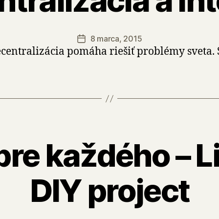
tralizácia a In
8 marca, 2015
Dátum
centralizácia pomáha riešiť problémy sveta. 
článku
re každého – Li
DIY project