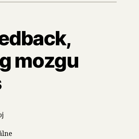
edback,
ng mozgu
s
oj
álne