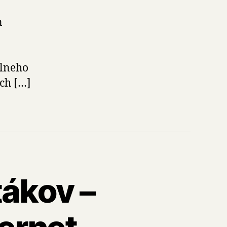
n
álneho
ch […]
tákov –