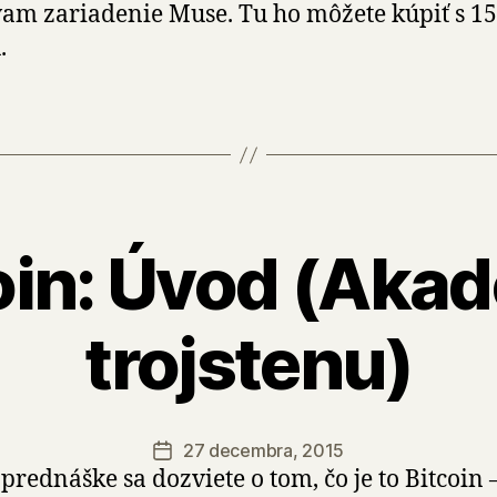
am zariadenie Muse. Tu ho môžete kúpiť s 1
.
oin: Úvod (Aka
trojstenu)
27 decembra, 2015
Dátum
o prednáške sa dozviete o tom, čo je to Bitcoin 
článku