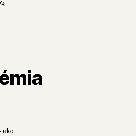
5%
démia
– ako