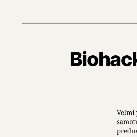
Biohack
Veľmi 
samotn
predná