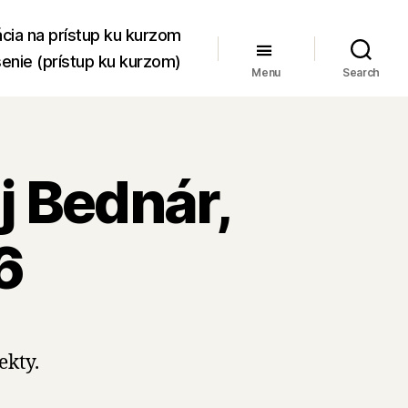
ácia na prístup ku kurzom
senie (prístup ku kurzom)
Menu
Search
j Bednár,
6
kty.